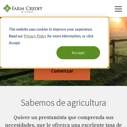
Pasar
Financiar granjas,
al
This website uses cookies to improve your experience.
contenido
viviendas y tierras en
Read our
Privacy Policy
for more information, or click
principal
Accept.
Florida
Accept
Comenzar
Sabemos de agricultura
Quiere un prestamista que comprenda sus
necesidades, que le ofrezca una excelente tasa de